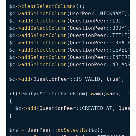
$c
->
clearSelectColumns
(
)
;
$c
->
addSelectColumn
(
UserPeer
::
NICKNAME
)
;
$c
->
addSelectColumn
(
QuestionPeer
::
ID
)
;
$c
->
addSelectColumn
(
QuestionPeer
::
BODY
)
;
$c
->
addSelectColumn
(
QuestionPeer
::
TITLE
)
;
$c
->
addSelectColumn
(
QuestionPeer
::
CREATED
$c
->
addSelectColumn
(
QuestionPeer
::
LEVEL
)
;
$c
->
addSelectColumn
(
QuestionPeer
::
INTERES
$c
->
addSelectColumn
(
QuestionPeer
::
NB_ANSW
$c
->
add
(
QuestionPeer
::
IS_VALID
,
true
)
;
if
(
!
empty
(
$filterDateFrom
)
&
amp
;
&
amp
;
!
em
{
$c
->
add
(
QuestionPeer
::
CREATED_AT
,
Quest
}
$rs
=
UserPeer
::
doSelectRs
(
$c
)
;