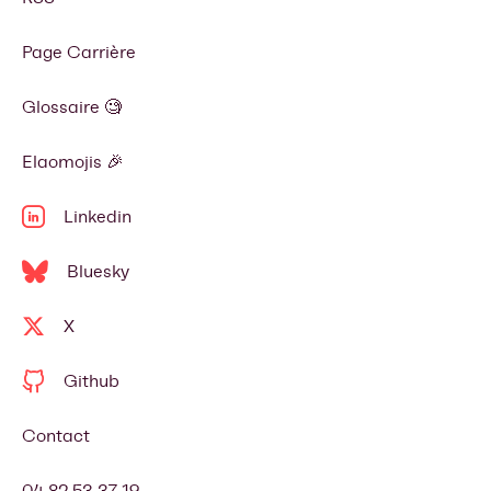
Page Carrière
Glossaire 🧐
Elaomojis 🎉
Linkedin
Bluesky
X
Github
Contact
04 82 53 37 19