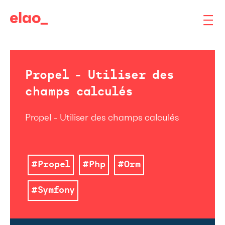
Propel - Utiliser des
champs calculés
Propel - Utiliser des champs calculés
#Propel
#Php
#Orm
#Symfony