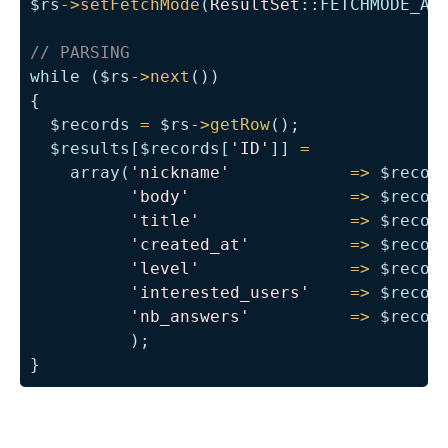
$rs
->
setFetchMode
(
ResultSet
::
FETCHMODE_AS
// PARSING
while
(
$rs
->
next
(
)
)
{
$records
=
$rs
->
getRow
(
)
;
$results
[
$records
[
'ID'
]
]
=
array
(
'nickname'
=>
$recor
'body'
=>
$recor
'title'
=>
$recor
'created_at'
=>
$recor
'level'
=>
$recor
'interested_users'
=>
$recor
'nb_answers'
=>
$recor
)
;
}