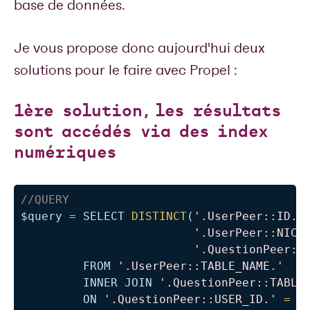
base de données.
Je vous propose donc aujourd'hui deux
solutions pour le faire avec Propel :
1ère solution, les résultats
sont accédés via des index
numériques
//QUERY
$query
=
SELECT
DISTINCT
(
'.UserPeer::ID.'
'.UserPeer::NICK
'.QuestionPeer::
FROM
'.UserPeer::TABLE_NAME.'
INNER
JOIN
'.QuestionPeer::TABLE
ON
'.QuestionPeer::USER_ID.'
=
'