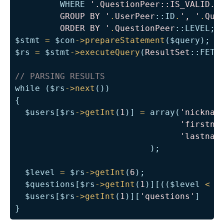
WHERE
'.QuestionPeer::IS_VALID.'
         GROUP BY '
.
UserPeer
::
ID
.
', '
.
Que
         ORDER BY '
.
QuestionPeer
::
LEVEL
;
$stmt
=
$con
->
prepareStatement
(
$query
)
;
$rs
=
$stmt
->
executeQuery
(
ResultSet
::
FETC
// PARSING RESULTS
while
(
$rs
->
next
(
)
)
{
$users
[
$rs
->
getInt
(
1
)
]
=
array
(
'nicknam
'firstna
'lastnam
)
;
$level
=
$rs
->
getInt
(
6
)
;
$questions
[
$rs
->
getInt
(
1
)
]
[
(
(
$level
<
5
$users
[
$rs
->
getInt
(
1
)
]
[
'questions'
]
}