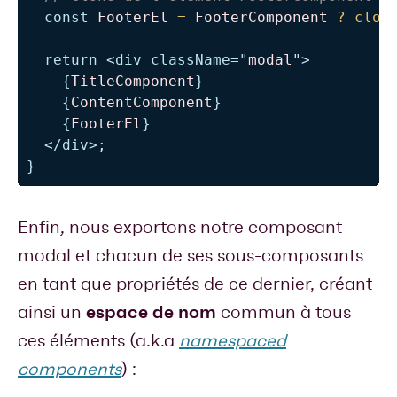
const
FooterEl
=
FooterComponent
?
clon
return
<
div
className
=
"
modal
"
>
{
TitleComponent
}
{
ContentComponent
}
{
FooterEl
}
</
div
>
;
}
Enfin, nous exportons notre composant
modal et chacun de ses sous-composants
en tant que propriétés de ce dernier, créant
espace de nom
ainsi un
commun à tous
ces éléments (a.k.a
namespaced
components
) :