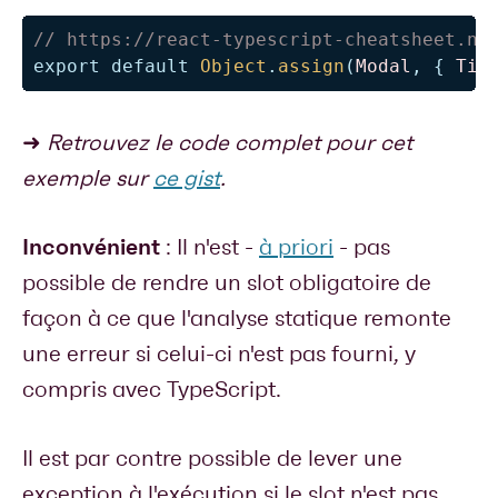
// https://react-typescript-cheatsheet.ne
export
default
Object
.
assign
(
Modal
,
{
Tit
➜
Retrouvez le code complet pour cet
exemple sur
ce gist
.
Inconvénient
: Il n'est -
à priori
- pas
possible de rendre un slot obligatoire de
façon à ce que l'analyse statique remonte
une erreur si celui-ci n'est pas fourni, y
compris avec TypeScript.
Il est par contre possible de lever une
exception à l'exécution si le slot n'est pas