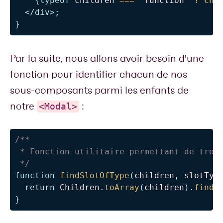
{
typeof
 children 
===
'function'
?
chi
</
div
>
;
}
Par la suite, nous allons avoir besoin d'une
fonction pour identifier chacun de nos
sous-composants parmi les enfants de
notre
:
<Modal>
/**

 * Fonction utilitaire permettant de trouv
 */
function
findSlotOfType
(
children
,
 slotTyp
return
Children
.
toArray
(
children
)
.
find
(
}