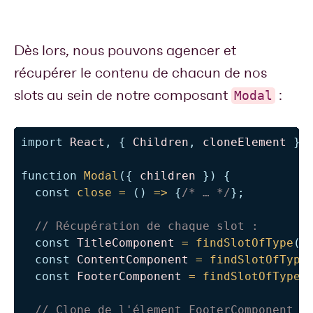
Dès lors, nous pouvons agencer et
récupérer le contenu de chacun de nos
slots au sein de notre composant
:
Modal
import
React
,
{
Children
,
 cloneElement 
}
function
Modal
(
{
 children 
}
)
{
const
close
=
(
)
=>
{
/* … */
}
;
// Récupération de chaque slot : 
const
TitleComponent
=
findSlotOfType
(
c
const
ContentComponent
=
findSlotOfType
const
FooterComponent
=
findSlotOfType
(
// Clone de l'élement FooterComponent p