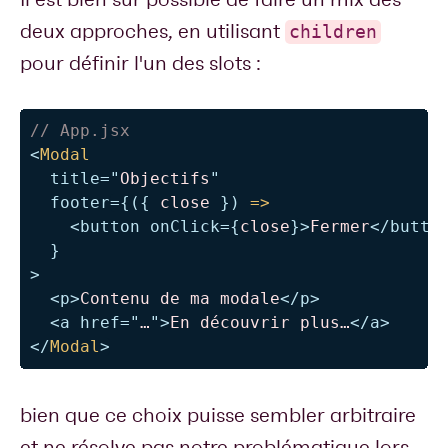
deux approches, en utilisant
children
pour définir l'un des slots :
// App.jsx
<
Modal
title
=
"
Objectifs
"
footer
=
{
(
{
 close 
}
)
=>
<
button
onClick
=
{
close
}
>
Fermer
</
butto
}
>
<
p
>
Contenu de ma modale
</
p
>
<
a
href
=
"
…
"
>
En découvrir plus…
</
a
>
</
Modal
>
bien que ce choix puisse sembler arbitraire
et ne résolve pas notre problématique lors