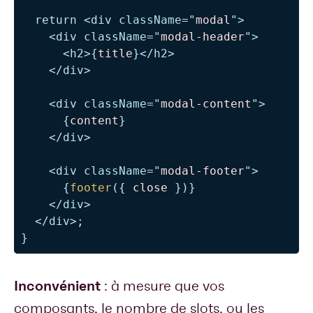
return
<
div
className
=
"
modal
"
>
<
div
className
=
"
modal-header
"
>
<
h2
>
{
title
}
</
h2
>
</
div
>
<
div
className
=
"
modal-content
"
>
{
content
}
</
div
>
<
div
className
=
"
modal-footer
"
>
{
footer
(
{
 close 
}
)
}
</
div
>
</
div
>
;
}
Inconvénient
: à mesure que vos
composants, le nombre de slots, ou les