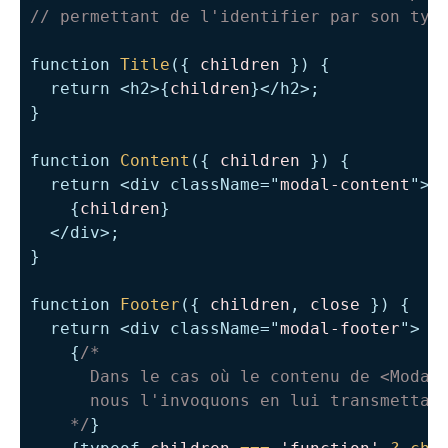
// permettant de l'identifier par son typ
function
Title
(
{
 children 
}
)
{
return
<
h2
>
{
children
}
</
h2
>
;
}
function
Content
(
{
 children 
}
)
{
return
<
div
className
=
"
modal-content
"
>
{
children
}
</
div
>
;
}
function
Footer
(
{
 children
,
 close 
}
)
{
return
<
div
className
=
"
modal-footer
"
>
{
/* 

      Dans le cas où le contenu de <Modal.
      nous l'invoquons en lui transmettant
    */
}