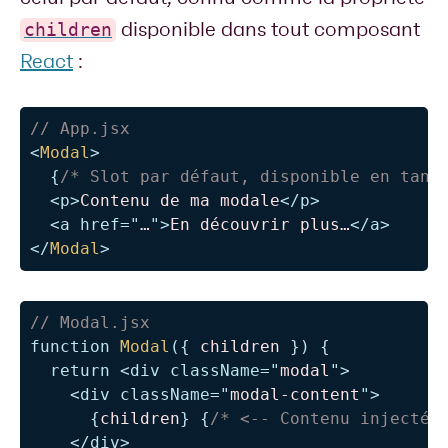
disponible dans tout composant
children
React
:
// App.jsx
<
Modal
>
{
/* Slot par défaut, disponible en tant
<
p
>
Contenu de ma modale
</
p
>
<
a
href
=
"
…
"
>
En découvrir plus…
</
a
>
</
Modal
>
// Modal.jsx
function
Modal
(
{
 children 
}
)
{
return
<
div
className
=
"
modal
"
>
<
div
className
=
"
modal-content
"
>
{
children
}
{
/* <-- Contenu injecté 
</
div
>