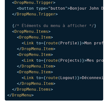
<
DropMenu.Trigger
>
<
button
type
=
"
button
"
>
Bonjour John Do
</
DropMenu.Trigger
>
{
/* Éléments du menu à afficher */
}
<
DropMenu.Items
>
<
DropMenu.Item
>
<
Link
to
=
{
route
(
Profile
)
}
>
Mon profi
</
DropMenu.Item
>
<
DropMenu.Item
>
<
Link
to
=
{
route
(
Projects
)
}
>
Mes proj
</
DropMenu.Item
>
<
DropMenu.Item
>
<
Link
to
=
{
route
(
Logout
)
}
>
Déconnexio
</
DropMenu.Item
>
</
DropMenu.Items
>
</
DropMenu
>