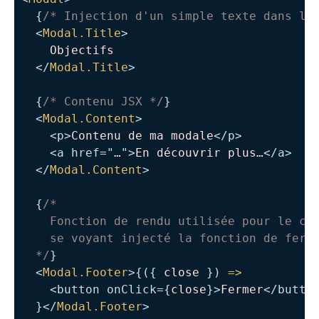
{
/* Injection d'un simple texte dans le
<
Modal.Title
>
    Objectifs

</
Modal.Title
>
{
/* Contenu JSX */
}
<
Modal.Content
>
<
p
>
Contenu de ma modale
</
p
>
<
a
href
=
"
…
"
>
En découvrir plus…
</
a
>
</
Modal.Content
>
{
/*

    Fonction de rendu utilisée pour le con
    se voyant injecté la fonction de ferme
  */
}
<
Modal.Footer
>
{
(
{
 close 
}
)
=>
<
button
onClick
=
{
close
}
>
Fermer
</
butto
}
</
Modal.Footer
>