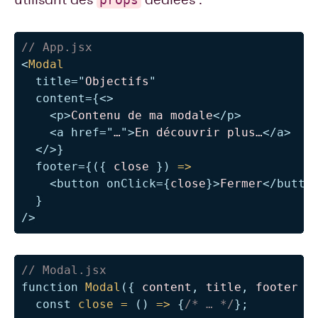
// App.jsx
<
Modal
title
=
"
Objectifs
"
content
=
{
<
>
<
p
>
Contenu de ma modale
</
p
>
<
a
href
=
"
…
"
>
En découvrir plus…
</
a
>
</
>
}
footer
=
{
(
{
 close 
}
)
=>
<
button
onClick
=
{
close
}
>
Fermer
</
butto
}
/>
// Modal.jsx
function
Modal
(
{
 content
,
 title
,
 footer 
}
const
close
=
(
)
=>
{
/* … */
}
;