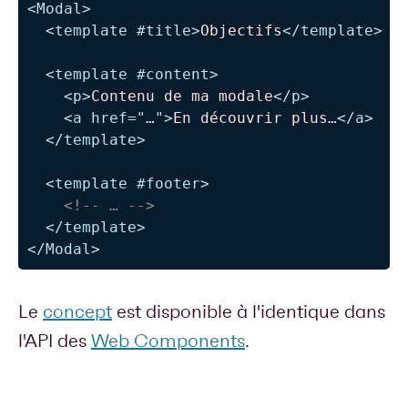
<
Modal
>
<
template
#title
>
Objectifs
</
template
>
<
template
#content
>
<
p
>
Contenu de ma modale
</
p
>
<
a
href
=
"
…
"
>
En découvrir plus…
</
a
>
</
template
>
<
template
#footer
>
<!-- … -->
</
template
>
</
Modal
>
Le
concept
est disponible à l'identique dans
l'API des
Web Components
.