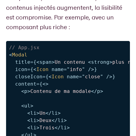
contenus injectés augmentent, la lisibilité
est compromise. Par exemple, avec un
composant plus riche :
// App.jsx
<
Modal
title
=
{
<
span
>
Un contenu 
<
strong
>
plus ri
icon
=
{
<
Icon
name
=
"
info
"
/>
}
closeIcon
=
{
<
Icon
name
=
"
close
"
/>
}
content
=
{
<
>
<
p
>
Contenu de ma modale
</
p
>
<
ul
>
<
li
>
Un
</
li
>
<
li
>
Deux
</
li
>
<
li
>
Trois
</
li
>
</
ul
>