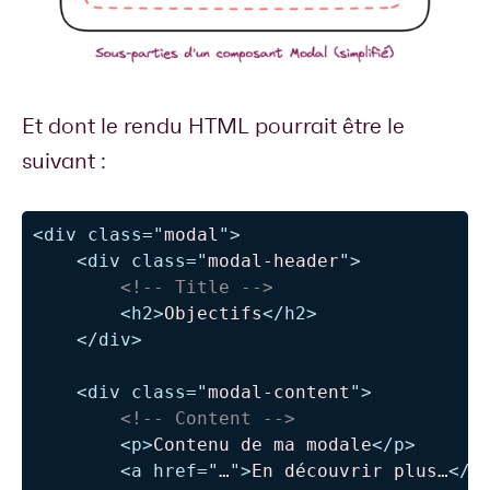
Et dont le rendu HTML pourrait être le
suivant :
<
div
class
=
"
modal
"
>
<
div
class
=
"
modal-header
"
>
<!-- Title -->
<
h2
>
Objectifs
</
h2
>
</
div
>
<
div
class
=
"
modal-content
"
>
<!-- Content -->
<
p
>
Contenu de ma modale
</
p
>
<
a
href
=
"
…
"
>
En découvrir plus…
</
a