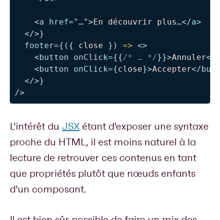
<
a
href
=
"
…
"
>
En découvrir plus…
</
a
>
</
>
}
footer
=
{
(
{
 close 
}
)
=>
<
>
<
button
onClick
=
{
{
/* … */
}
}
>
Annuler
</
<
button
onClick
=
{
close
}
>
Accepter
</
but
</
>
}
/>
L'intérêt du
JSX
étant d'exposer une syntaxe
proche du HTML, il est moins naturel à la
lecture de retrouver ces contenus en tant
que propriétés plutôt que nœuds enfants
d'un composant.
Il est bien sûr possible de faire un mix des