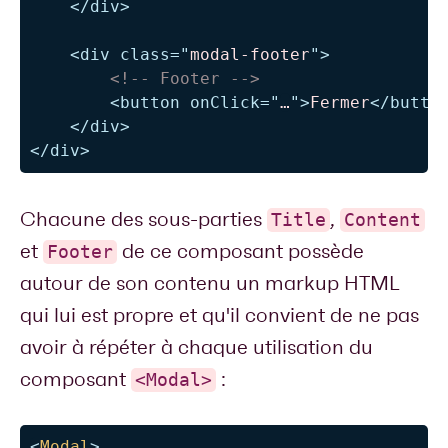
</
div
>
<
div
class
=
"
modal-footer
"
>
<!-- Footer -->
<
button
onClick
=
"
…
"
>
Fermer
</
butto
</
div
>
</
div
>
Chacune des sous-parties
,
Title
Content
et
de ce composant possède
Footer
autour de son contenu un markup HTML
qui lui est propre et qu'il convient de ne pas
avoir à répéter à chaque utilisation du
composant
:
<Modal>
<
Modal
>