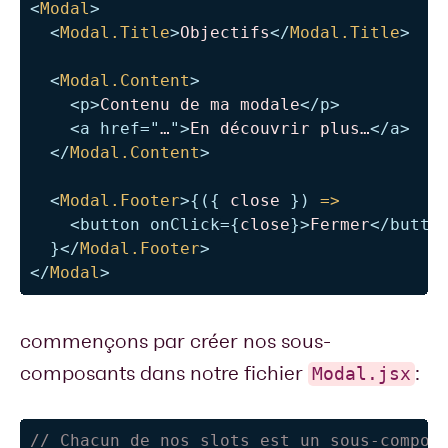
<
Modal
>
<
Modal.Title
>
Objectifs
</
Modal.Title
>
<
Modal.Content
>
<
p
>
Contenu de ma modale
</
p
>
<
a
href
=
"
…
"
>
En découvrir plus…
</
a
>
</
Modal.Content
>
<
Modal.Footer
>
{
(
{
 close 
}
)
=>
<
button
onClick
=
{
close
}
>
Fermer
</
butto
}
</
Modal.Footer
>
</
Modal
>
commençons par créer nos sous-
composants dans notre fichier
:
Modal.jsx
// Chacun de nos slots est un sous-compos