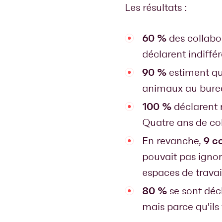
Les résultats :
60 %
des collabo
déclarent indiffé
90 %
estiment que
animaux au bureau
100 %
déclarent 
Quatre ans de co
9 c
En revanche,
pouvait pas ignor
espaces de travai
80 %
se sont décl
mais parce qu'ils 