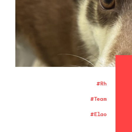
#Rh
#Team
#Elao