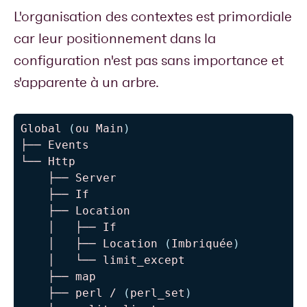
L'organisation des contextes est primordiale
car leur positionnement dans la
configuration n'est pas sans importance et
s'apparente à un arbre.
Global 
(
ou Main
)
├── Events

└── Http

    ├── Server

    ├── If

    ├── Location

    │   ├── If

    │   ├── Location 
(
Imbriquée
)
    │   └── limit_except

    ├── map

    ├── perl / 
(
perl_set
)