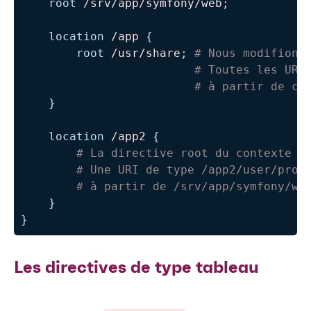
root
 /srv/app/symfony/web
;
location
 /app
{
root
 /usr/share
;
# Nous modifions
# Toutes les URI
# à partir de ce
}
location
 /app2
{
# La directive root du contexte "
# Une URI de type /app2/user/prof
# à partir de /srv/app/symfony/we
}
}
Les directives de type tableau