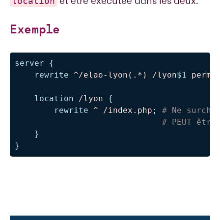
et être exécutée dans les deux.
location
Exemple
server
{
rewrite
 ^/elao-lyon(.*) /lyon
$1
 perma
location
 /lyon
{
rewrite
 ^ /index.php
;
# Ne surcha
# PEUT être
}
}