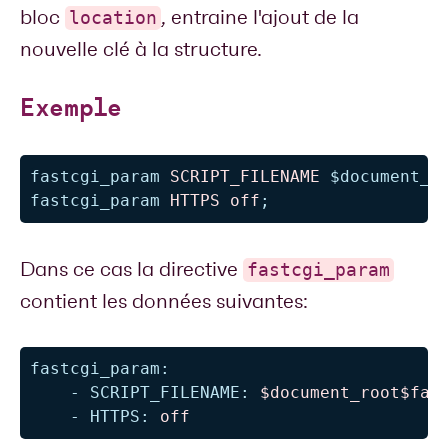
bloc
, entraine l'ajout de la
location
nouvelle clé à la structure.
Exemple
fastcgi_param
 SCRIPT_FILENAME 
$document_r
fastcgi_param
 HTTPS 
off
;
Dans ce cas la directive
fastcgi_param
contient les données suivantes:
fastcgi_param
:
-
SCRIPT_FILENAME
:
 $document_root$fast
-
HTTPS
:
 off