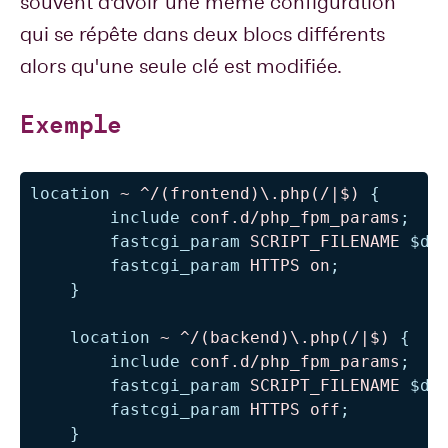
souvent d'avoir une même configuration
qui se répête dans deux blocs différents
alors qu'une seule clé est modifiée.
Exemple
location
 ~ ^/(frontend)\.php(/|$)
{
include
 conf.d/php_fpm_params
;
fastcgi_param
 SCRIPT_FILENAME 
$do
fastcgi_param
 HTTPS 
on
;
}
location
 ~ ^/(backend)\.php(/|$)
{
include
 conf.d/php_fpm_params
;
fastcgi_param
 SCRIPT_FILENAME 
$do
fastcgi_param
 HTTPS 
off
;
}