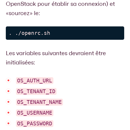
OpenStack pour établir sa connexion) et
«sourcez» le:
. ./openrc.sh
Les variables suivantes devraient être
initialisées:
OS_AUTH_URL
OS_TENANT_ID
OS_TENANT_NAME
OS_USERNAME
OS_PASSWORD