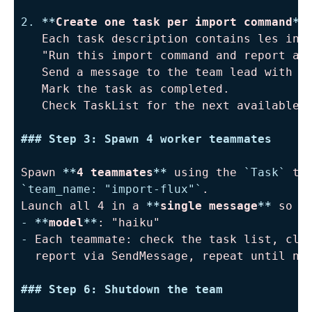
2.
**
Create one task per import command
**
   Each task description contains les inst
   "Run this import command and report any
   Send a message to the team lead with al
   Mark the task as completed.

   Check TaskList for the next available t
###
 Step 3: Spawn 4 worker teammates
Spawn 
**
4 teammates
**
 using the 
`Task`
`team_name: "import-flux"`
.

Launch all 4 in a 
**
single message
**
-
**
model
**
-
 Each teammate: check the task list, clai
  report via SendMessage, repeat until no 
###
 Step 6: Shutdown the team