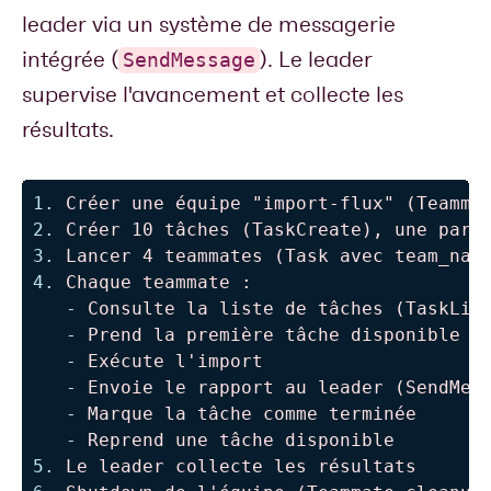
leader via un système de messagerie
intégrée (
). Le leader
SendMessage
supervise l'avancement et collecte les
résultats.
1.
2.
3.
4.
 Chaque teammate :

-
 Consulte la liste de tâches (TaskList
-
 Prend la première tâche disponible

-
 Exécute l'import

-
 Envoie le rapport au leader (SendMess
-
 Marque la tâche comme terminée

-
5.