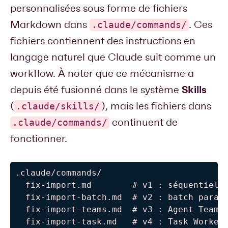
personnalisées sous forme de fichiers
Markdown dans
. Ces
.claude/commands/
fichiers contiennent des instructions en
langage naturel que Claude suit comme un
workflow. À noter que ce mécanisme a
Skills
depuis été fusionné dans le système
(
), mais les fichiers dans
.claude/skills/
continuent de
.claude/commands/
fonctionner.
.claude/commands/

  fix-import.md        # v1 : séquentiel

  fix-import-batch.md  # v2 : batch parall
  fix-import-teams.md  # v3 : Agent Teams

  fix-import-task.md   # v4 : Task Worker