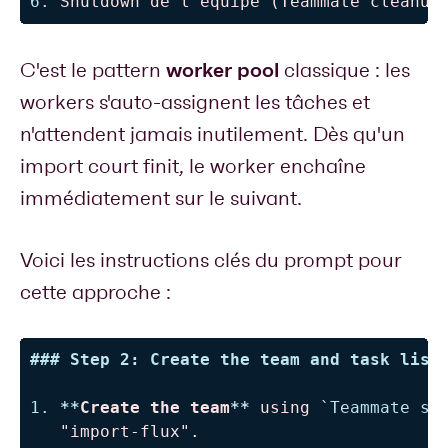
6.
 Shutdown de l'équipe (Teammate cleanup
worker pool
C'est le pattern
classique : les
workers s'auto-assignent les tâches et
n'attendent jamais inutilement. Dès qu'un
import court finit, le worker enchaîne
immédiatement sur le suivant.
Voici les instructions clés du prompt pour
cette approche :
###
 Step 2: Create the team and task list
1.
**
Create the team
**
 using 
`Teammate sp
   "import-flux".
