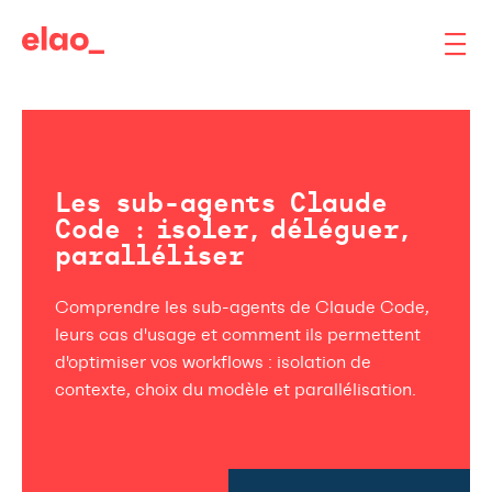
Les sub-agents Claude
Code : isoler, déléguer,
paralléliser
Comprendre les sub-agents de Claude Code,
leurs cas d'usage et comment ils permettent
d'optimiser vos workflows : isolation de
contexte, choix du modèle et parallélisation.