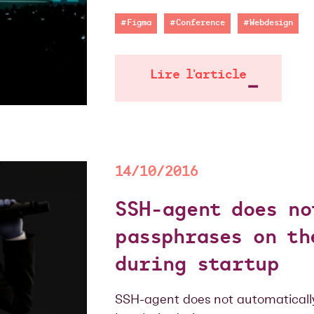
#Figma
#Conference
#Webdesign
Lire l'article
14/10/2016
SSH-agent does no
passphrases on th
during startup
SSH-agent does not automatically