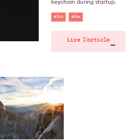
keychain during startup.
#Ssh
#Osx
Lire l'article