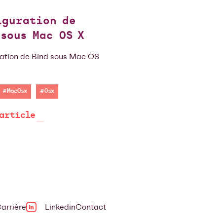
iguration de
sous Mac OS X
ation de Bind sous Mac OS
#MacOsx
#Osx
'article
arrière
Linkedin
Contact