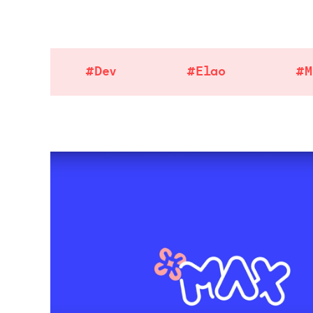
#Dev
#Elao
#M