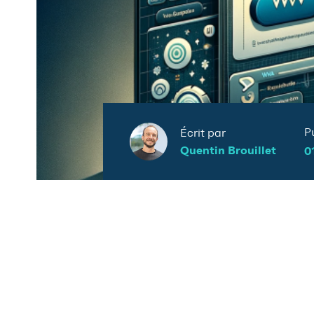
P
Écrit par
Quentin Brouillet
0