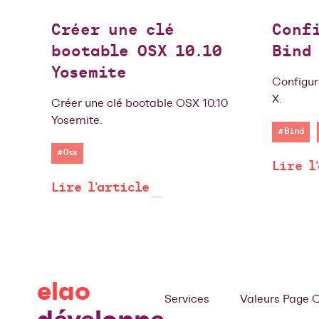
Créer une clé
Conf
bootable OSX 10.10
Bind 
Yosemite
Configur
X.
Créer une clé bootable OSX 10.10
Yosemite.
#Bind
#Osx
Lire l
Lire l'article
elao
Services
Valeurs
Page C