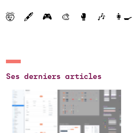
🤯
🖋️
🎮
🎨
🥊
🎶
👩‍🍳
Ses derniers articles