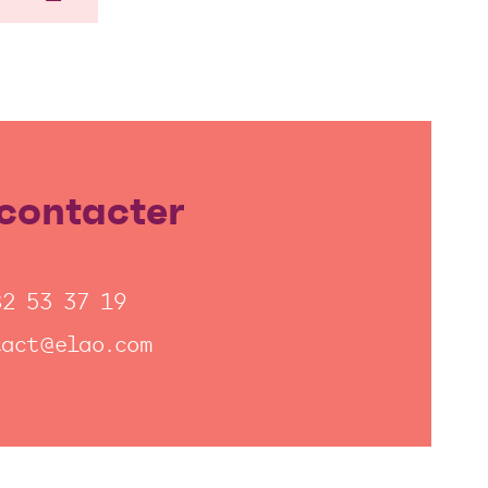
contacter
82 53 37 19
tact@elao.com