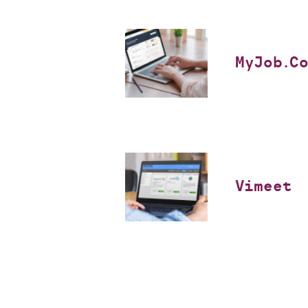
MyJob.C
Vimeet