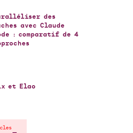
aralléliser des
âches avec Claude
ode : comparatif de 4
pproches
ix et Elao
cles