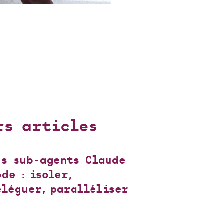
rs articles
es sub-agents Claude
ode : isoler,
éléguer, paralléliser