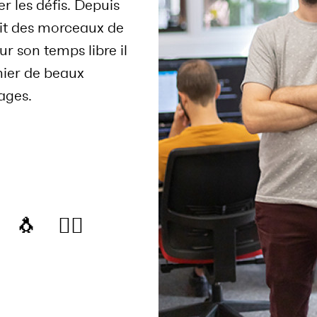
r les défis. Depuis
uit des morceaux de
ur son temps libre il
ier de beaux
ages.
🐧
🧞‍♂️