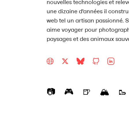
nouvelles technologies et releve
une dizaine d'années il constr
web tel un artisan passionné. S
aime voyager pour photograph
paysages et des animaux sauv
📷
🎮
🍺
🏔
🥾