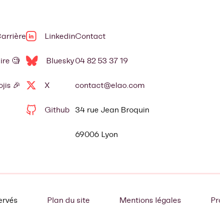
arrière
Linkedin
Contact
ire 🧐
Bluesky
04 82 53 37 19
jis 🎉
X
contact@elao.com
Github
34 rue Jean Broquin
69006 Lyon
ervés
Plan du site
Mentions légales
Pr