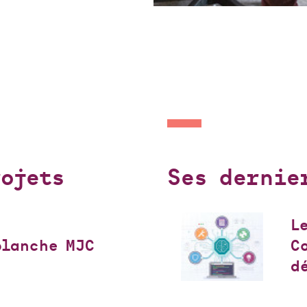
ojets
Ses dernie
L
blanche MJC
C
d