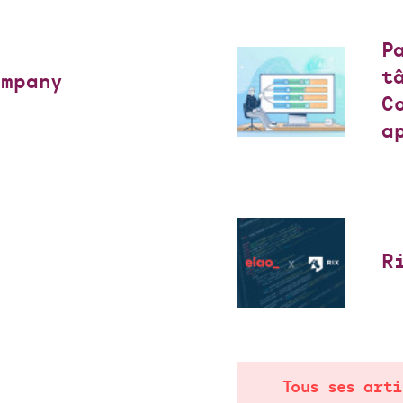
P
t
ompany
C
a
R
Tous ses arti