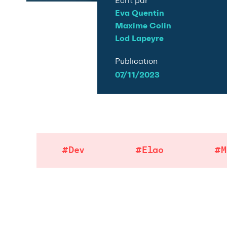
Écrit par
Eva Quentin
Maxime Colin
Lod Lapeyre
Publication
07/11/2023
#Dev
#Elao
#M